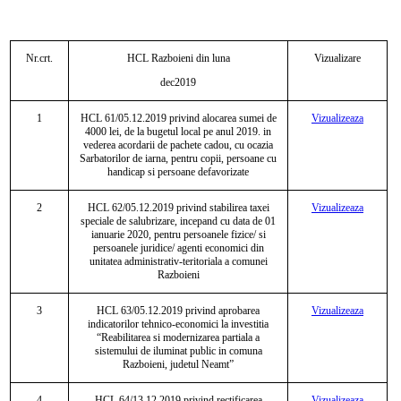
Nr.crt.
HCL Razboieni din luna
Vizualizare
dec
2019
1
HCL
61/05.12.2019 privind alocarea sumei de
Vizualizeaza
4000 lei, de la bugetul local pe anul 2019. in
vederea acordarii de pachete cadou, cu ocazia
Sarbatorilor de iarna, pentru copii, persoane cu
handicap si persoane defavorizate
2
HCL
62/05.12.2019 privind stabilirea taxei
Vizualizeaza
speciale de salubrizare, incepand cu data de 01
ianuarie 2020, pentru persoanele fizice/ si
persoanele juridice/ agenti economici din
unitatea administrativ-teritoriala a comunei
Razboieni
3
HCL
63/05.12.2019 privind aprobarea
Vizualizeaza
indicatorilor tehnico-economici la investitia
“Reabilitarea si modernizarea partiala a
sistemului de iluminat public in comuna
Razboieni, judetul Neamt”
4
HCL 64/13.12.2019 privind rectificarea
Vizualizeaza