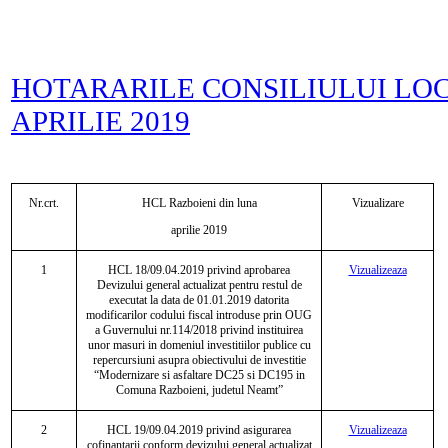
HOTARARILE CONSILIULUI LO
APRILIE 2019
Nr.crt.
HCL Razboieni din luna
Vizualizare
aprilie 2019
1
HCL 18/09.04.2019 privind aprobarea
Vizualizeaza
Devizului general actualizat pentru restul de
executat la data de 01.01.2019 datorita
modificarilor codului fiscal introduse prin OUG
a Guvernului nr.114/2018 privind instituirea
unor masuri in domeniul investitiilor publice cu
repercursiuni asupra obiectivului de investitie
“Modernizare si asfaltare DC25 si DC195 in
Comuna Razboieni, judetul Neamt”
2
HCL 19/09.04.2019 privind asigurarea
Vizualizeaza
cofinantarii conform devizului general actualizat