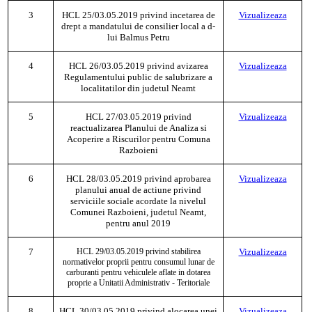
3
HCL
25/03.05.2019 privind incetarea de
Vizualizeaza
drept a mandatului de consilier local a d-
lui Balmus Petru
4
HCL
26/03.05.2019 privind avizarea
Vizualizeaza
Regulamentului public de salubrizare a
localitatilor din judetul Neamt
5
HCL
27/03.05.2019 privind
Vizualizeaza
reactualizarea Planului de Analiza si
Acoperire a Riscurilor pentru Comuna
Razboieni
6
HCL
28/03.05.2019 privind aprobarea
Vizualizeaza
planului anual de actiune privind
serviciile sociale acordate la nivelul
Comunei Razboieni, judetul Neamt,
pentru anul 2019
7
HCL 29/03.05.2019 privind stabilirea
Vizualizeaza
normativelor proprii pentru consumul lunar de
carburanti pentru vehiculele aflate in dotarea
proprie a Unitatii Administrativ - Teritoriale
8
HCL
30/03.05.2019 privind alocarea unei
Vizualizeaza