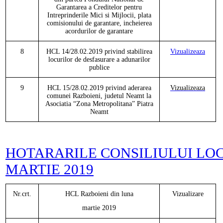
Garantarea a Creditelor pentru
Intreprinderile Mici si Mijlocii, plata
comisionului de garantare, incheierea
acordurilor de garantare
8
HCL
14/28.02.2019 privind stabilirea
Vizualizeaza
locurilor de desfasurare a adunarilor
publice
9
HCL
15/28.02.2019 privind aderarea
Vizualizeaza
comunei Razboieni, judetul Neamt la
Asociatia
“Zona Metropolitana” Piatra
Neamt
HOTARARILE CONSILIULUI LO
MARTIE 2019
Nr.crt.
HCL
Razboieni
din luna
Vizualizare
martie
201
9