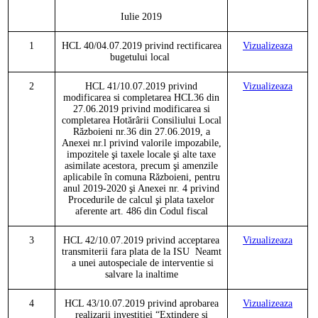
Iulie
201
9
1
HCL
40
/0
4.07.2019 privind rectificarea
Vizualizeaza
bugetului local
2
HCL
41
/
10.07.2019 privind
Vizualizeaza
modificarea si completarea HCL36 din
27.06.2019 privind modificarea si
completarea Hotărârii Consiliului Local
Războieni nr.36 din 27.06.2019, a
Anexei nr.l privind valorile impozabile,
impozitele şi taxele locale şi alte taxe
asimilate acestora, precum şi amenzile
aplicabile în comuna Războieni, pentru
anul 2019-2020 şi Anexei nr. 4 privind
Procedurile de calcul şi plata taxelor
aferente art. 486 din Codul fiscal
3
HCL
42
/
10.07.2019 privind acceptarea
Vizualizeaza
transmiterii fara plata de la ISU Neamt
a unei autospeciale de interventie si
salvare la inaltime
4
HCL
43
/
10.07.2019 privind aprobarea
Vizualizeaza
realizarii investitiei “Extindere si