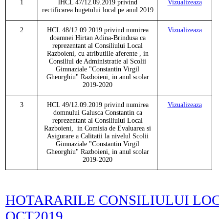
1
lHCL 47/12.09.2019 privind
Vizualizeaza
rectificarea bugetului local pe anul 2019
2
HCL 48/12.09.2019 privind numirea
Vizualizeaza
doamnei Hirtan Adina-Brindusa ca
reprezentant al Consiliului Local
Razboieni, cu atributiile aferente , in
Consiliul de Administratie al Scolii
Gimnaziale "Constantin Virgil
Gheorghiu" Razboieni, in anul scolar
2019-2020
3
HCL 49/12.09.2019 privind numirea
Vizualizeaza
domnului Galusca Constantin ca
reprezentant al Consiliului Local
Razboieni, in Comisia de Evaluarea si
Asigurare a Calitatii la nivelul Scolii
Gimnaziale "Constantin Virgil
Gheorghiu" Razboieni, in anul scolar
2019-2020
HOTARARILE CONSILIULUI LO
OCT2019