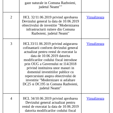
gaze naturale in Comuna Razboieni,
judetul Neamt"
”
2
HCL 32/11.06.2019 privind aprobarea
Vizualizeaza
Devizului general la data de 10.06.2019
obiectivului de investitie "Modernizarea
infrastructurii rutiere din Comuna
Razboieni, judetul Neamt"
3
HCL
33/11.06.2019 privind asigurarea
Vizualizeaza
cofinantarii conform devizului general
actualizat pentru restul de executat la
data de 10.06.2019 datorita
modificarilor codului fiscal introduse
prin OUG a Guvernului nr.114/2018
privind instituirea unor masuri in
domeniul investitiilor publice cu
repercursiuni asupra obiectivului de
investitie
“Modernizare si asfaltare
DC25 si DC195 in Comuna Razboieni,
judetul Neamt”
4
HCL
3
4
/10.06.2019 privind aprobarea
Vizualizeaza
Devizului general actualizat pentru
restul de executat la data de 10.06.2019
datorita modificarilor codului fiscal