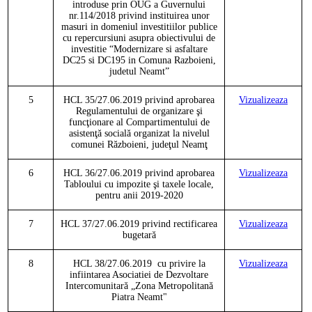
introduse prin OUG a Guvernului
nr.114/2018 privind instituirea unor
masuri in domeniul investitiilor publice
cu repercursiuni asupra obiectivului de
investitie
“Modernizare si asfaltare
DC25 si DC195 in Comuna Razboieni,
judetul Neamt”
5
HCL
3
5
/
27
.06.2019
privind aprobarea
Vizualizeaza
Regulamentului de organizare şi
funcţionare al Compartimentului de
asistenţă socială organizat la nivelul
comunei Războieni, judeţul Neamţ
6
HCL
3
6
/
27
.06.2019
privind aprobarea
Vizualizeaza
Tabloului cu impozite şi taxele locale,
pentru anii 2019-2020
7
HCL
3
7
/
27
.06.2019
privind rectificarea
Vizualizeaza
bugetară
8
HCL
3
8
/
27
.06.2019
cu privire la
Vizualizeaza
infiintarea Asociatiei de Dezvoltare
Intercomunitară „Zona Metropolitană
Piatra Neamt"