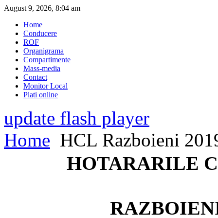
August 9, 2026, 8:04 am
Home
Conducere
ROF
Organigrama
Compartimente
Mass-media
Contact
Monitor Local
Plati online
update flash player
Home
HCL Razboieni 201
HOTARARILE C
RAZBOIEN