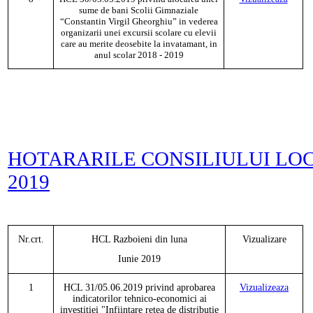
sume de bani Scolii Gimnaziale
“Constantin Virgil Gheorghiu” in vederea
organizarii unei excursii scolare cu elevii
care au merite deosebite la invatamant, in
anul scolar 2018 - 2019
HOTARARILE CONSILIULUI LOC
2019
Nr.crt.
HCL
Razboieni
din luna
Vizualizare
Iunie
201
9
1
HCL 31/05.06.2019 privind aprobarea
Vizualizeaza
indicatorilor tehnico-economici ai
investitiei "Infiintare retea de distributie