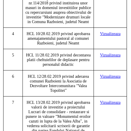
nr.114/2018 privind instituirea unor
masuri in domeniul investitiilor publice
cu repercursiuni asuprea obiectivului de
investitie
“Modernizare drumuri locale
in Comuna Razboieni, judetul Neamt
4
HCL
10/28.02.2019 privind aprobarea
Vizualizeaza
amenajamentului pastoral al comunei
Razboieni, judetul Neamt
5
HCL
11/28.02.2019 privind decontarea
Vizualizeaza
platii cheltuielilor de deplasare pentru
personalul didactic
6
HCL
12/28.02.2019 privind aderarea
Vizualizeaza
comunei Razboieni la Asociatia de
Dezvoltare Intercomunitara
“Valea
Topolitei”
7
HCL
13/28.02.2019 privind aprobarea
Vizualizeaza
valorii de investitie a proiectului
Lucrari de consolidare - restaurare si
punere in valoare “Monumentul eroilor
cazuti in lupta de la Valea Alba”, in
vederea solicitarii scrisorii de garantie
din partea Fondului National de