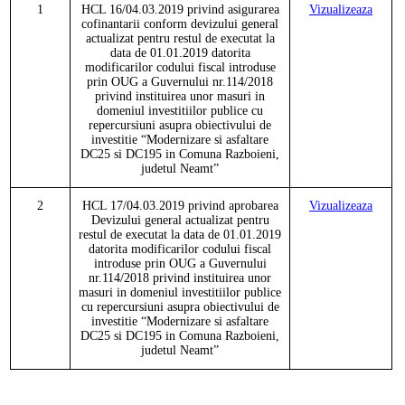
1
HCL
16
/
04.03.2019 privind asigurarea
Vizualizeaza
cofinantarii conform devizului general
actualizat pentru restul de executat la
data de 01.01.2019 datorita
modificarilor codului fiscal introduse
prin OUG a Guvernului nr.114/2018
privind instituirea unor masuri in
domeniul investitiilor publice cu
repercursiuni asupra obiectivului de
investitie
“Modernizare si asfaltare
DC25 si DC195 in Comuna Razboieni,
judetul Neamt”
2
HCL
17
/
04.03.2019 privind aprobarea
Vizualizeaza
Devizului general actualizat pentru
restul de executat la data de 01.01.2019
datorita modificarilor codului fiscal
introduse prin OUG a Guvernului
nr.114/2018 privind instituirea unor
masuri in domeniul investitiilor publice
cu repercursiuni asupra obiectivului de
investitie
“Modernizare si asfaltare
DC25 si DC195 in Comuna Razboieni,
judetul Neamt”