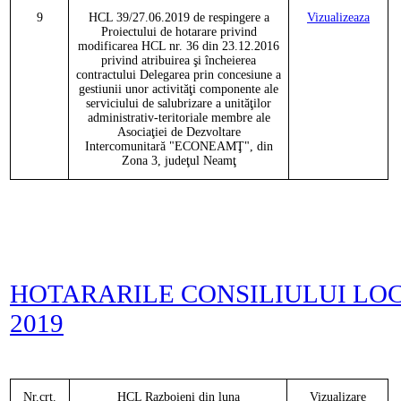
9
HCL
3
9
/
27
.06.2019
de respingere a
Vizualizeaza
Proiectului de hotarare privind
modificarea HCL nr. 36 din 23.12.2016
privind atribuirea şi încheierea
contractului Delegarea prin concesiune a
gestiunii unor activităţi componente ale
serviciului de salubrizare a unităţilor
administrativ-teritoriale membre ale
Asociaţiei de Dezvoltare
Intercomunitară "ECONEAMŢ", din
Zona 3, judeţul Neamţ
HOTARARILE CONSILIULUI LOC
2019
Nr.crt.
HCL
Razboieni
din luna
Vizualizare