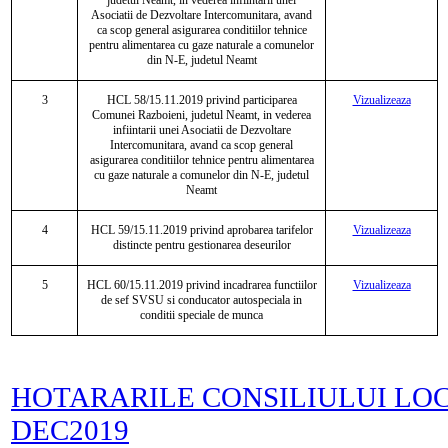
judetul Neamt, in vederea infiintarii unei
Asociatii de Dezvoltare Intercomunitara, avand
ca scop general asigurarea conditiilor tehnice
pentru alimentarea cu gaze naturale a comunelor
din N-E, judetul Neamt
3
HCL
58/15.11.2019 privind participarea
Vizualizeaza
Comunei Razboieni, judetul Neamt, in vederea
infiintarii unei Asociatii de Dezvoltare
Intercomunitara, avand ca scop general
asigurarea conditiilor tehnice pentru alimentarea
cu gaze naturale a comunelor din N-E, judetul
Neamt
4
HCL
59/15.11.2019 privind aprobarea tarifelor
Vizualizeaza
distincte pentru gestionarea deseurilor
5
HCL
60/15.11.2019 privind incadrarea functiilor
Vizualizeaza
de sef SVSU si conducator autospeciala in
conditii speciale de munca
HOTARARILE CONSILIULUI LO
DEC2019