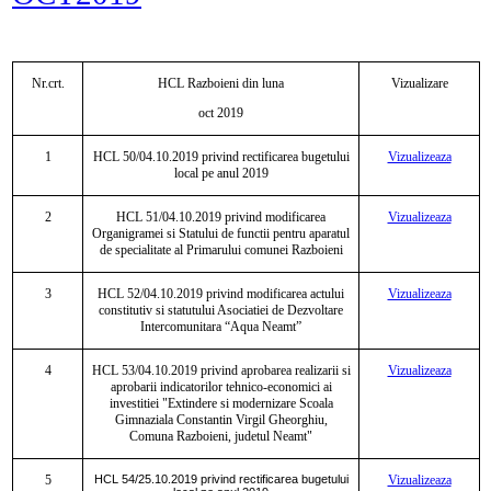
Nr.crt.
HCL Razboieni din luna
Vizualizare
oct 2019
1
HCL
50/04.10.2019
privind rectificarea buget
ului
Vizualizeaza
local pe anul 2019
2
HCL
51/04.10.2019 privind modificarea
Vizualizeaza
Organigramei si Statului de functii pentru aparatul
de specialitate al Primarului comunei Razboieni
3
HCL
52/04.10.2019 privind modificarea actului
Vizualizeaza
constitutiv si statutului Asociatiei de Dezvoltare
Intercomunitara
“Aqua Neamt”
4
HCL 53/04.10.2019 privind aprobarea realizarii si
Vizualizeaza
aprobarii indicatorilor tehnico-economici ai
investitiei "Extindere si modernizare Scoala
Gimnaziala Constantin Virgil Gheorghiu,
Comuna Razboieni, judetul Neamt"
5
HCL
54/25.10.2019
privind rectificarea buget
ului
Vizualizeaza