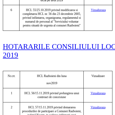
local pe anul 2019
6
HCL 55/25.10.2019 privind modificarea si
Vizualizeaza
completarea HCL nr. 56 din 23 decembrie 2005,
privind infiintarea, organigrama, regulamentul si
numarul de personal al "Serviciului voluntar
pentru situatii de urgenta al comunei Razboieni"
HOTARARILE CONSILIULUI LO
2019
Nr.crt.
HCL Razboieni din luna
Vizualizare
nov
2019
1
HCL
56/15.11.2019 privind prelungirea unui
Vizualizeaza
contreact de concesiune
2
HCL
57/15.11.2019 privind demararea
Vizualizeaza
procedurilor de participare a Comunei Razboieni,