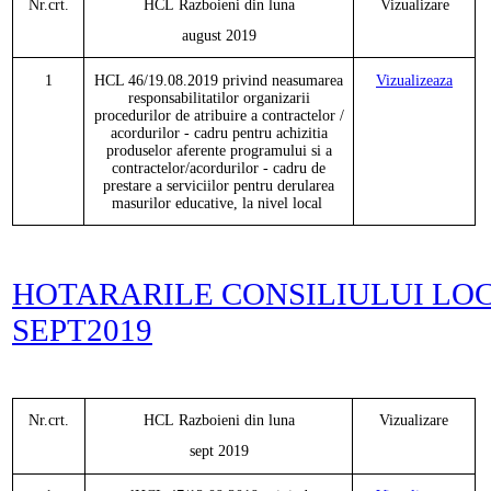
Nr.crt.
HCL
Razboieni
din luna
Vizualizare
august
201
9
1
HCL 46/19.08.2019 privind neasumarea
Vizualizeaza
responsabilitatilor organizarii
procedurilor de atribuire a contractelor /
acordurilor - cadru pentru achizitia
produselor aferente programului si a
contractelor/acordurilor - cadru de
prestare a serviciilor pentru derularea
masurilor educative, la nivel local
HOTARARILE CONSILIULUI LO
SEPT2019
Nr.crt.
HCL
Razboieni
din luna
Vizualizare
sept
201
9