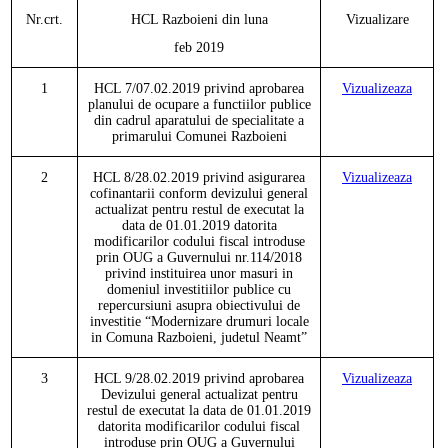
Nr.crt.
HCL
Razboieni
din luna
Vizualizare
feb
201
9
1
HCL
7/07.02.2019 privind aprobarea
Vizualizeaza
planului de ocupare a functiilor publice
din cadrul aparatului de specialitate a
primarului Comunei Razboieni
2
HCL
8/28.02.2019 privind asigurarea
Vizualizeaza
cofinantarii conform devizului general
actualizat pentru restul de executat la
data de 01.01.2019 datorita
modificarilor codului fiscal introduse
prin OUG a Guvernului nr.114/2018
privind instituirea unor masuri in
domeniul investitiilor publice cu
repercursiuni asupra obiectivului de
investitie
“Modernizare drumuri locale
in Comuna Razboieni, judetul Neamt”
3
HCL
9/28.02.2019 privind aprobarea
Vizualizeaza
Devizului general actualizat pentru
restul de executat la data de 01.01.2019
datorita modificarilor codului fiscal
introduse prin OUG a Guvernului