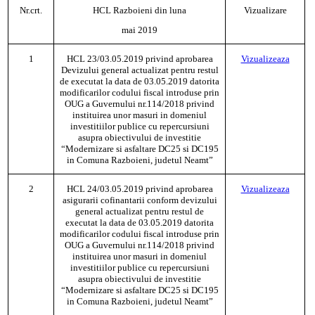
Nr.crt.
HCL
Razboieni
din luna
Vizualizare
mai
201
9
1
HCL
23/03.05.2019 privind aprobarea
Vizualizeaza
Devizului general actualizat pentru restul
de executat la data de 03.05.2019 datorita
modificarilor codului fiscal introduse prin
OUG a Guvernului nr.114/2018 privind
instituirea unor masuri in domeniul
investitiilor publice cu repercursiuni
asupra obiectivului de investitie
“Modernizare si asfaltare DC25 si DC195
in Comuna Razboieni, judetul Neamt”
2
HCL
24/03.05.2019 privind aprobarea
Vizualizeaza
asigurarii cofinantarii conform devizului
general actualizat pentru restul de
executat la data de 03.05.2019 datorita
modificarilor codului fiscal introduse prin
OUG a Guvernului nr.114/2018 privind
instituirea unor masuri in domeniul
investitiilor publice cu repercursiuni
asupra obiectivului de investitie
“Modernizare si asfaltare DC25 si DC195
in Comuna Razboieni, judetul Neamt”