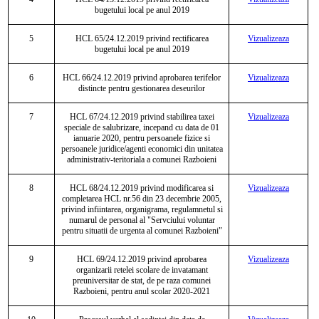
bugetului local pe anul 2019
5
HCL 65/24.12.2019 privind rectificarea
Vizualizeaza
bugetului local pe anul 2019
6
HCL 66/24.12.2019 privind aprobarea terifelor
Vizualizeaza
distincte pentru gestionarea deseurilor
7
HCL 67/24.12.2019 privind stabilirea taxei
Vizualizeaza
speciale de salubrizare, incepand cu data de 01
ianuarie 2020, pentru persoanele fizice si
persoanele juridice/agenti economici din unitatea
administrativ-teritoriala a comunei Razboieni
8
HCL 68/24.12.2019 privind modificarea si
Vizualizeaza
completarea HCL nr.56 din 23 decembrie 2005,
privind infiintarea, organigrama, regulamnetul si
numarul de personal al "Servciului voluntar
pentru situatii de urgenta al comunei Razboieni"
9
HCL 69/24.12.2019 privind aprobarea
Vizualizeaza
organizarii retelei scolare de invatamant
preuniversitar de stat, de pe raza comunei
Razboieni, pentru anul scolar 2020-2021