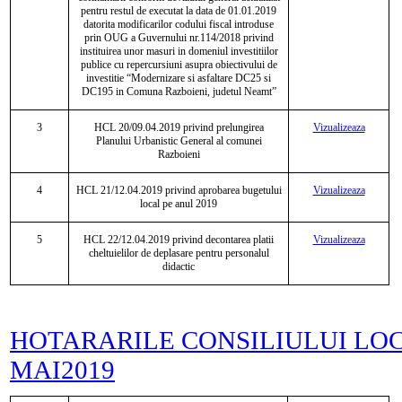
pentru restul de executat la data de 01.01.2019
datorita modificarilor codului fiscal introduse
prin OUG a Guvernului nr.114/2018 privind
instituirea unor masuri in domeniul investitiilor
publice cu repercursiuni asupra obiectivului de
investitie “Modernizare si asfaltare DC25 si
DC195 in Comuna Razboieni, judetul Neamt”
3
HCL 20/09.04.2019 privind prelungirea
Vizualizeaza
Planului Urbanistic General al comunei
Razboieni
4
HCL 21/12.04.2019 privind aprobarea bugetului
Vizualizeaza
local pe anul 2019
5
HCL 22/12.04.2019 privind decontarea platii
Vizualizeaza
cheltuielilor de deplasare pentru personalul
didactic
HOTARARILE CONSILIULUI LO
MAI2019