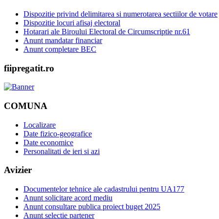
Dispozitie privind delimitarea si numerotarea sectiilor de votare
Dispozitie locuri afisaj electoral
Hotarari ale Biroului Electoral de Circumscriptie nr.61
Anunt mandatar financiar
Anunt completare BEC
fiipregatit.ro
COMUNA
Localizare
Date fizico-geografice
Date economice
Personalitati de ieri si azi
Avizier
Documentelor tehnice ale cadastrului pentru UA177
Anunt solicitare acord mediu
Anunt consultare publica proiect buget 2025
Anunt selectie partener