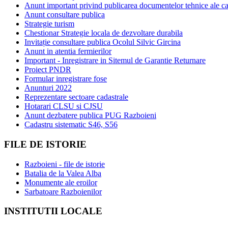
Anunt important privind publicarea documentelor tehnice ale ca
Anunt consultare publica
Strategie turism
Chestionar Strategie locala de dezvoltare durabila
Invitație consultare publica Ocolul Silvic Gircina
Anunt in atentia fermierilor
Important - Inregistrare in Sitemul de Garantie Returnare
Proiect PNDR
Formular inregistrare fose
Anunturi 2022
Reprezentare sectoare cadastrale
Hotarari CLSU si CJSU
Anunt dezbatere publica PUG Razboieni
Cadastru sistematic S46, S56
FILE DE ISTORIE
Razboieni - file de istorie
Batalia de la Valea Alba
Monumente ale eroilor
Sarbatoare Razboienilor
INSTITUTII LOCALE