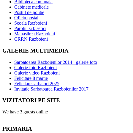
Biblioteca comunala
Cabinete medicale
Postul de politie
Oficiu postal
Scoala Razboieni
Parohii si biserici
Manastirea Razboieni
CRRN Razboieni
GALERIE MULTIMEDIA
Sarbatoarea Razboienilor 2014 - galerie foto
Galerie foto Razboieni
Galerie video Razboieni
Felicitare 8 martie
Felicitare sarbatori 2025
Invitatie Sarbatoarea Razboienilor 2017
VIZITATORI PE SITE
We have 3 guests online
PRIMARIA