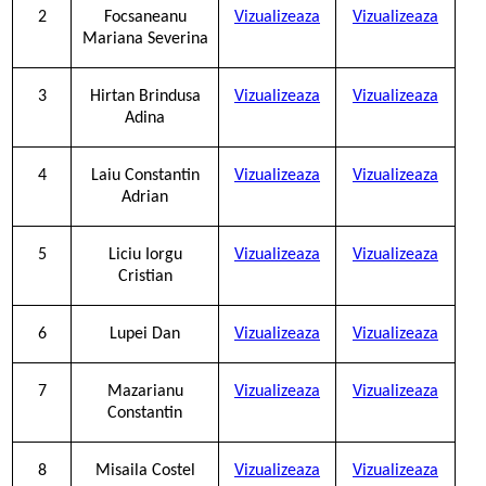
2
Focsaneanu
Vizualizeaza
Vizualizeaza
Mariana Severina
3
Hirtan Brindusa
Vizualizeaza
Vizualizeaza
Adina
4
Laiu Constantin
Vizualizeaza
Vizualizeaza
Adrian
5
Liciu Iorgu
Vizualizeaza
Vizualizeaza
Cristian
6
Lupei Dan
Vizualizeaza
Vizualizeaza
7
Mazarianu
Vizualizeaza
Vizualizeaza
Constantin
8
Misaila Costel
Vizualizeaza
Vizualizeaza